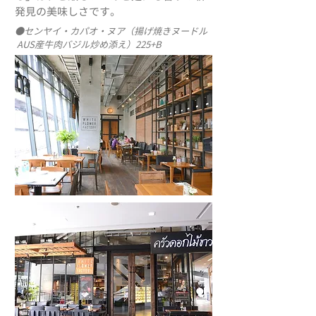
発見の美味しさです。
●センヤイ・カパオ・ヌア（揚げ焼きヌードル
AUS産牛肉バジル炒め添え）225+B