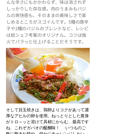
んな辛さにもかかわらず、味は消されず
しっかりした存在感。肉のうまみもバジ
ルの爽快感も、そのままの美味しさで楽
しめるところがスゴイんです。5種の唐辛
子や2種のバジルのブレンドなど、レシピ
は総シェフ考案のオリジナル。コツは強
火でパラっと仕上げることだそうです。
そして目玉焼きは、鶏卵よりコクがあって濃
厚なアヒルの卵を使用。ねっとりとした黄身
がトロ～ッと溶けて具材にからむ…最高です
ね、これぞガパオの醍醐味！ いつものご
飯に飽きた時や、何かにチャレンジしたい