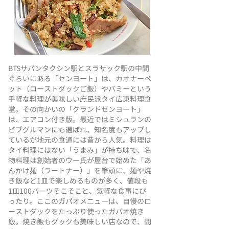
BTSサパンタクシン駅とスラサック駅の中間
ぐらいにある「センヨート」は、カオナーペ
ット（ローストダックご飯）やバミーという
手軽な料理が美味しい庶民派タイ広東料理食
堂。その向かいの「グランドセンヨート」
は、エアコン付き版。最近ではミシュランの
ビブグルマンにも選ばれ、知名度もアップし
ているが地元の食通には昔から人気。料理は
タイ料理にはない「うまみ」が持ち味で、名
物料理は創始者のウー氏が屋台で始めた「あ
んかけ麺（ラートナー）」を筆頭に、麺や焼
き飯など1皿で楽しめるものが多く、値段も
1皿100バーツそこそこと、気軽な食事にぴ
ったり。ここのガパオメニューは、自慢のロ
ーストダックをたっぷり使ったガパオ焼き
飯。焼き飯もダックも美味しい店なので、間