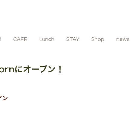
i
CAFE
Lunch
STAY
Shop
news
ビュッフェ
フレンチ
イタリアン
SPA
athornにオープン！
アン