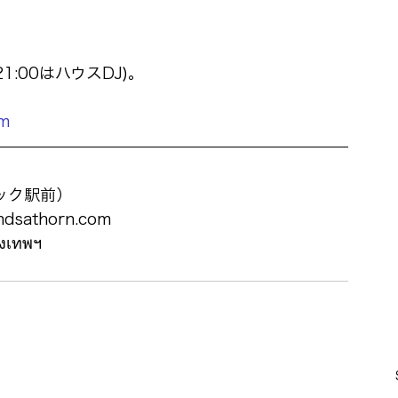
–21:00はハウスDJ)。
om
ラサック駅前）
ndsathorn.com
ุงเทพฯ