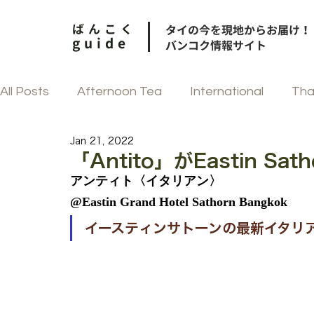
ばんこく
タイの今を現地からお届け！
guide
バンコク情報サイト
All Posts
Afternoon Tea
International
Tha
Jan 21, 2022
和食
街歩き
中華
フェスティブ
「Antito」がEastin S
アンティト〈イタリアン〉
@Eastin Grand Hotel Sathorn Bangkok
韓国料理
タイ菓子
イースティンサトーンの最新イタリ