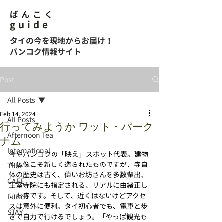
ばんこく
guide
タイの今を現地からお届け！
バンコク情報サイト
Post
All Posts
Feb 14, 2024
All Posts
行ってみようか ワット・パーク
Afternoon Tea
ナム
International
今やバンコクの「映え」スポット代表。建物
や仏像こそ新しく造られたものですが、寺自
Thai
体の歴史は古く、偉いお坊さんを多数輩出、
CAFE
王室寺院にも指定される、リアルに由緒正し
いお寺です。そして、近くはないけどアクセ
Lunch
スは意外に便利。タイ初心者でも、電車と歩
STAY
きで自力で行けるでしょう。「やっぱ観光も