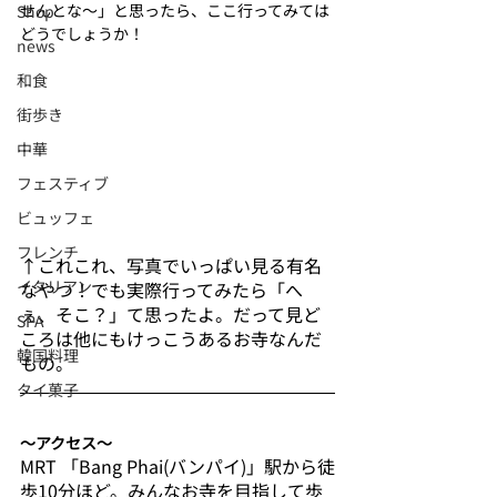
せんとな～」と思ったら、ここ行ってみては
Shop
どうでしょうか！
news
和食
街歩き
中華
フェスティブ
ビュッフェ
フレンチ
↑これこれ、写真でいっぱい見る有名
イタリアン
なやつ！でも実際行ってみたら「へ
ぇ、そこ？」て思ったよ。だって見ど
SPA
ころは他にもけっこうあるお寺なんだ
韓国料理
もの。
タイ菓子
〜アクセス〜
MRT 「Bang Phai(バンパイ)」駅から徒
歩10分ほど。みんなお寺を目指して歩