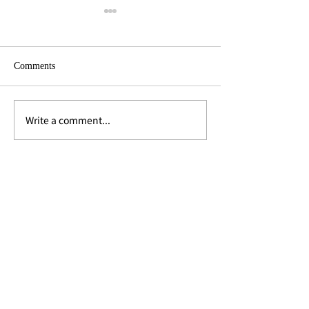
Comments
Write a comment...
チャオプラヤーエクスプ
バンコクのお楽
レスボートの終点・ノン
ャトチャック・
タブリー船着場へ行って
エンドマーケッ
みる。