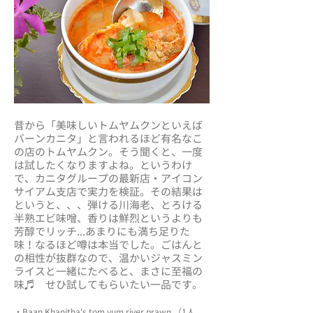
昔から「美味しいトムヤムクンといえば
バーンカニタ」と言われるほど有名なこ
の店のトムヤムクン。そう聞くと、一度
は試したくなりますよね。というわけ
で、カニタグループの最新店・アイコン
サイアム支店で実力を検証。その結果は
というと、、、弾ける川海老、とろける
半熟エビ味噌、香りは鮮烈というよりも
芳醇でリッチ...あまりにも満ち足りた
味！なるほど噂は本当でした。ごはんと
の相性が抜群なので、温かいジャスミン
ライスと一緒にたべると、まさに至福の
味♬ せひ試してもらいたい一品です。
・Baan Khanitha's tom yum river prawn （1人