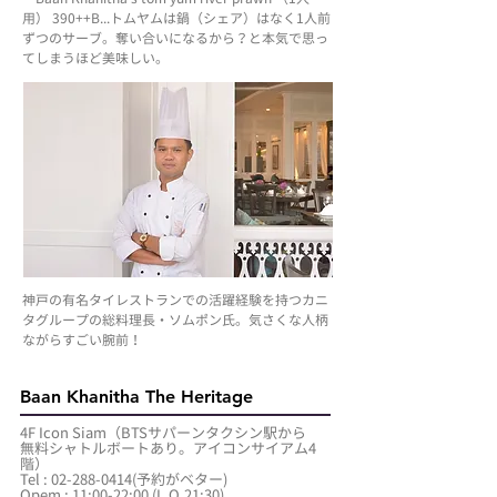
用） 390++B...トムヤムは鍋（シェア）はなく1人前
ずつのサーブ。奪い合いになるから？と本気で思っ
てしまうほど美味しい。
神戸の有名タイレストランでの活躍経験を持つカニ
タグループの総料理長・ソムポン氏。気さくな人柄
ながらすごい腕前！
Baan Khanitha The Heritage
4F Icon Siam（BTSサパーンタクシン駅から
無料シャトルボートあり。アイコンサイアム4
階）
Tel : 02-288-0414(予約がベター)
Opem : 11:00-22:00 (L.O.21:30)