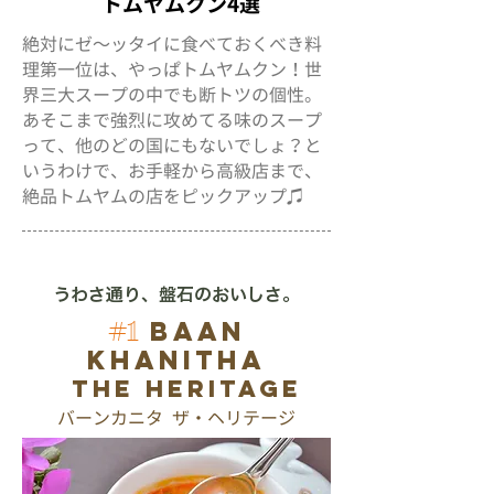
トムヤムクン4選
絶対にゼ～ッタイに食べておくべき料
理第一位は、やっぱトムヤムクン！世
界三大スープの中でも断トツの個性。
あそこまで強烈に攻めてる味のスープ
って、他のどの国にもないでしょ？と
いうわけで、お手軽から高級店まで、
絶品トムヤムの店をピックアップ♫
うわさ通り、盤石のおいしさ。
Baa
n
#1
Khanitha
The Herita
ge
バーンカニタ ザ・ヘリテージ