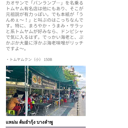
カオサンで「バンランプ―」を名乗る
トムヤム有名店は他にもあり、そこが
元祖説が有力っぽい。でも本紙が「う
んめぇ～！」と叫ぶのはこっちなんで
す。特に、まろやか・うまみ・サラッ
と系トムヤムが好みなら、ドンピシャ
で気に入るはず。でっかい海老と、ぷ
かぷか大量に浮かぶ海老味噌がリッチ
ですよ～。
・トムヤムクン（小） 150B
แหม่ม ต้มยำกุ้ง บางลำพู