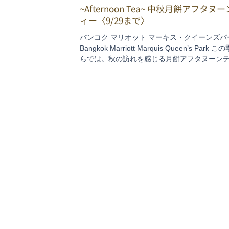
~Afternoon Tea~ 中秋月餅アフタヌ
ィー〈9/29まで〉
バンコク マリオット マーキス・クイーンズパ
Bangkok Marriott Marquis Queen’s Park この季節な
らでは。秋の訪れを感じる月餅アフタヌーン
中秋月餅が街に出回り始めると、今年も残す
ろ…と、ハンパない後半感が押し寄せてしみじみ