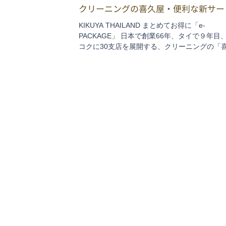
クリーニングの喜久屋・便利な新サー
KIKUYA THAILAND まとめてお得に「e-
PACKAGE」 日本で創業66年、タイで９年目
コクに30支店を展開する、クリーニングの「
（キクヤ）」がこのほどスタートした新サー
この「e-PACKAGE」で、1箱3,000バーツの
スを購入し、内包...