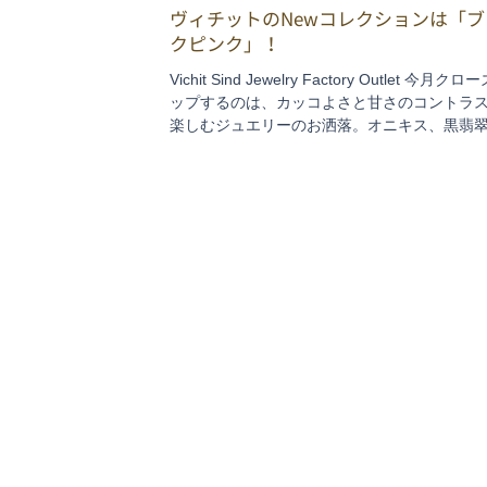
ヴィチットのNewコレクションは「ブ
クピンク」！
Vichit Sind Jewelry Factory Outlet 今月クロ
ップするのは、カッコよさと甘さのコントラ
楽しむジュエリーのお洒落。オニキス、黒翡
ど、情熱とパワーを内に秘めた黒の宝石。ロ
オーツ、ピンクオパールなど、優しさとか可
アピール...