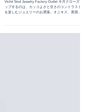
ヴィチットのNewコレクションは「ブラ
ックピンク」！
Vichit Sind Jewelry Factory Outlet 今月クローズア
ップするのは、カッコよさと甘さのコントラスト
を楽しむジュエリーのお洒落。オニキス、黒翡翠
など、情熱とパワーを内に秘めた黒の宝石。ロー
ズクオーツ、ピンクオパールなど、優しさとか可
愛さをアピール...