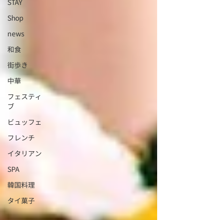
STAY
Shop
news
和食
街歩き
中華
フェスティ
ブ
ビュッフェ
フレンチ
イタリアン
SPA
韓国料理
タイ菓子