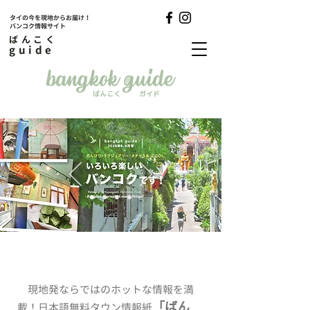
タイの今を現地からお届け！
バンコク情報サイト
ばんこく
guide
現地発ならではのホットな情報を満
「ばん
載！日本語無料タウン情報紙