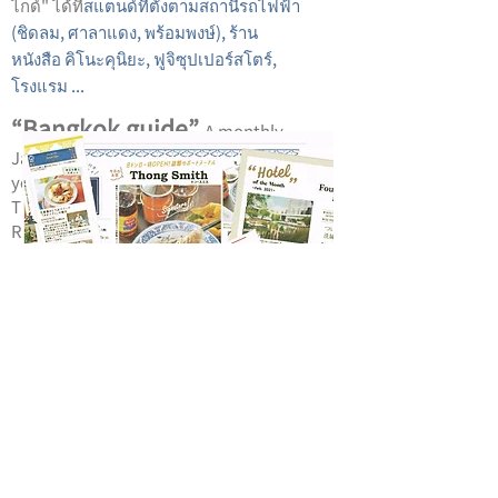
ไกด์" ได้ที่
สแตนด์ที่ตั้งตามสถานีรถไฟฟ้า
(ชิดลม, ศาลาแดง, พร้อมพงษ์), ร้าน
หนังสือ คิโนะคุนิยะ, ฟูจิซุปเปอร์สโตร์,
โรงแรม ...
“Bangkok guide”
A monthly
Japanese free town magazine, gives
you insight on hot topics in Bangkok.
This magazine mostly talks about
Restaurants, Shops ,Spas etc. Enjoy
life in Bangkok with our magazine!
You can pick the papers up at
BTS
stations Sala Daeng, Chit Lom and
Phrom Phong. You can also pick them
up from the Kinokuniya bookstore at
Central World, at Fuji superstore and
certain Hotels.