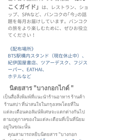
こくガイド」
は、レストラン、ショ
ップ、SPAなど、バンコクの｢今｣の話
題を毎月お届けしています。バンコク
の旅をより楽しむために、ぜひお役立
てください！
《配布場所》
BTS駅構内スタンド（現在休止中）、
紀伊国屋書店、ツアーデスク、フジス
ーパー、EATHAI、
ホテルなど​​
นิตยสาร "บางกอกไกด์ "
เป็นสื่อสิ่งพิมพ์ที่แนะนำร้านอาหาร ร้านค้า
ร้านสปา ที่น่าสนใจในกรุงเทพโดยที่ใน
แต่ละเดือนคอลัมน์พิเศษจะแตกต่างกันไป
ตามฤดูกาลของในแต่ละเดือนที่เป็นที่นิยม
อยู่ในขณะนั้น
คุณสามารถหยิบนิตยสาร "บางกอก