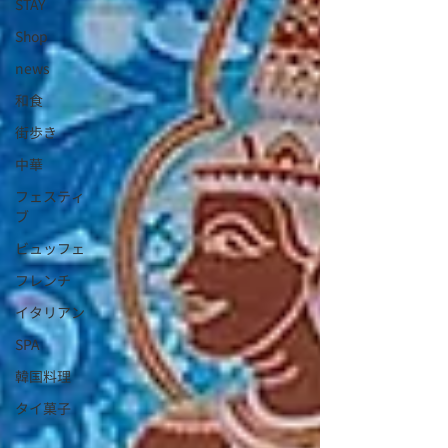
STAY
Shop
news
和食
街歩き
中華
フェスティ
ブ
ビュッフェ
フレンチ
イタリアン
SPA
韓国料理
タイ菓子