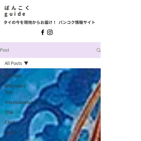
ばんこく
guide
タイの今を現地からお届け！ バンコク情報サイト
Post
All Posts
All Posts
Afternoon
Tea
International
Thai
CAFE
Lunch