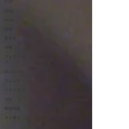
STAY
Shop
news
和食
街歩き
中華
フェスティ
ブ
ビュッフェ
フレンチ
イタリアン
SPA
韓国料理
タイ菓子