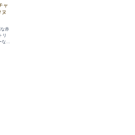
チャ
タヌ
麗な赤
トリ
ーな5
ンティ
甘党じ
す。