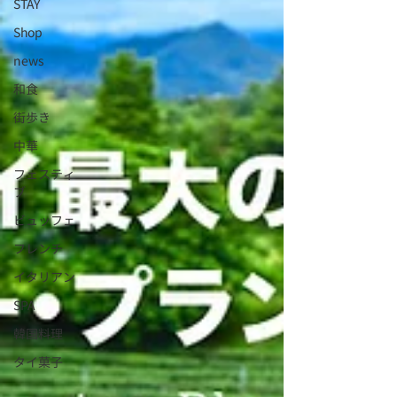
STAY
Shop
news
和食
街歩き
中華
フェスティ
ブ
ビュッフェ
フレンチ
イタリアン
SPA
韓国料理
タイ菓子