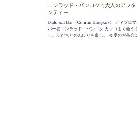
コンラッド・バンコクで大人のアフタ
ンティー
Diplomat Bar〈Conrad Bangkok〉 ディプロ
バー@コンラッド・バンコク カッコよく会う
し。友だちとのんびりも良し。 今度のお茶会
ラッドで。 コンラッドといえば、エグゼクテ
用達、カッコいい系ホテルの代表格。なので
ゃべりしながら...