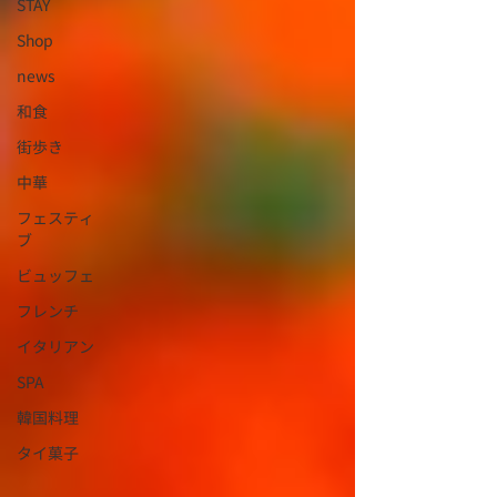
STAY
Shop
news
和食
街歩き
中華
フェスティ
ブ
ビュッフェ
フレンチ
イタリアン
SPA
韓国料理
タイ菓子