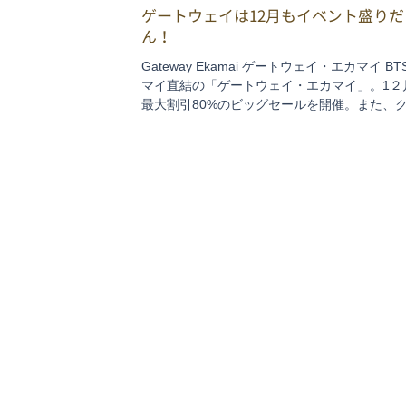
ゲートウェイは12月もイベント盛りだ
ん！
Gateway Ekamai ゲートウェイ・エカマイ B
マイ直結の「ゲートウェイ・エカマイ」。1２
最大割引80%のビッグセールを開催。また、
マス週には12/23：アイドルグループPiXXiE 
コンサート、12/25：タイのBLドラマで人気
ン、ウォ...