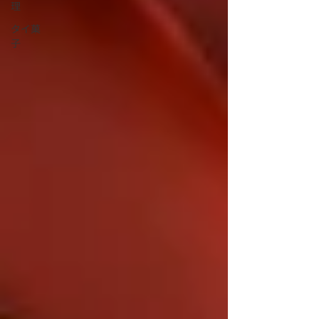
理
タイ菓
子