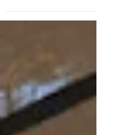
いる方々に月餅を贈るこの風習は、タイのハイク
ラスの人たちの間ではとりわけ大切。なぜって、
このお菓子は、日頃からどれだけ感謝しているか/
されているか、リスペクトしているか/されている
か、の指標となる特別なものだから。そしてバン
コクの有名ホテルでは “2026年の月餅”がリリース
されました。蓮の実やドリアンなど伝統タイプも
あれば、チョコやカスタードなどのモダン系もあ
って様々。そしてパッケージの美しさと豪華さ
も、各ホテルが火花を散らして競い合っていま
す。ではちょっとご紹介しましょう。アナタなら
どれが欲しい？