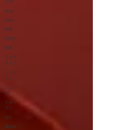
STAY
Shop
news
和食
街歩き
中華
フェス
ティブ
ビュッ
フェ
フレン
チ
イタリ
アン
SPA
韓国料