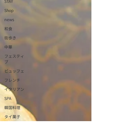
STAY
Shop
news
和食
街歩き
中華
フェスティ
ブ
ビュッフェ
フレンチ
イタリアン
SPA
韓国料理
タイ菓子