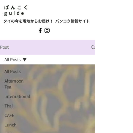
ばんこく
guide
タイの今を現地からお届け！ バンコク情報サイト
Post
All Posts
All Posts
Afternoon
Tea
International
Thai
CAFE
Lunch