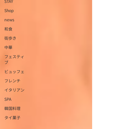
STAY
Shop
news
和食
街歩き
中華
フェスティ
ブ
ビュッフェ
フレンチ
イタリアン
SPA
韓国料理
タイ菓子