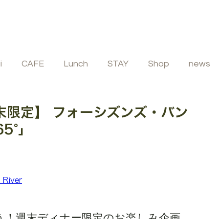
i
CAFE
Lunch
STAY
Shop
news
ビュッフェ
フレンチ
イタリアン
SPA
末限定】 フォーシズンズ・バン
65°」
 River
ゃう！週末ディナー限定のお楽しみ企画