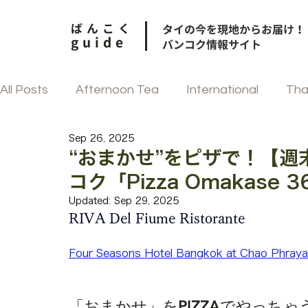
ばんこく
タイの今を現地からお届け！
guide
バンコク情報サイト
All Posts
Afternoon Tea
International
Tha
Sep 26, 2025
和食
街歩き
中華
フェスティブ
“おまかせ”をピザで！【週
コク「Pizza Omakase 3
韓国料理
タイ菓子
Updated:
Sep 29, 2025
RIVA Del Fiume Ristorante
Four Seasons Hotel Bangkok at Chao Phraya
「おまかせ」をPIZZAでやっち