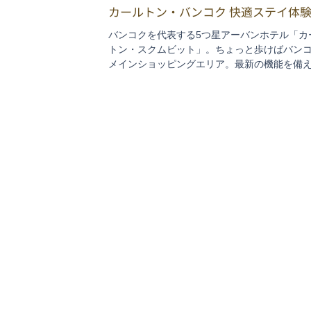
カールトン・バンコク 快適ステイ体
バンコクを代表する5つ星アーバンホテル「カ
トン・スクムビット」。ちょっと歩けばバン
メインショッピングエリア。最新の機能を備
室、館内レストランがいずれも優秀。