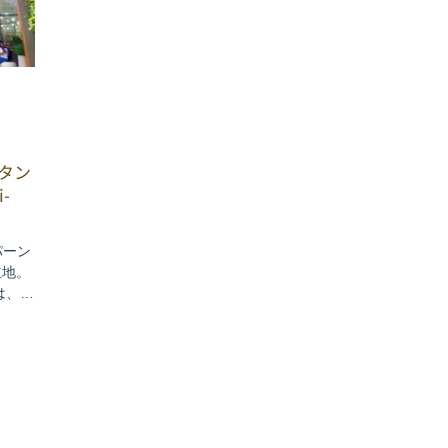
タン
i-
パーン
立地。
は、機
滞在先