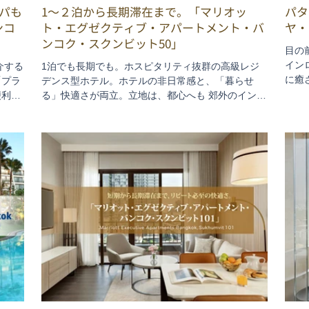
パも
1〜２泊から長期滞在まで。「マリオッ
パタ
ンコ
ト・エグゼクティブ・アパートメント・バ
ヤ・
ンコク・スクンビット50」
目の
イン
介する
1泊でも長期でも。ホスピタリティ抜群の高級レジ
に癒
「プラ
デンス型ホテル。ホテルの非日常感と、「暮らせ
パタ
便利な
る」快適さが両立。立地は、都心へも 郊外のインダ
実の
グ施設
ストリアル地区へも、簡単にアクセスできるオンヌ
満喫
内で
ット。また、各旅行サイトで「素晴らしいホスピタ
てこそ
リティ」の口コミ多数なのも、実際に滞在してナル
験でき
ホドと納得しました。今回は、ビジネスの滞在はも
ちろん、どんな旅行にもおススメの「マリオット・
エグゼクティブ・アパートメント・バンコク・スク
ンビット50」をご紹介します。