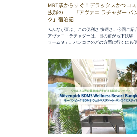
MRT駅からすぐ！デラックスかつコス
抜群の 「アヴァニ ラチャダー バ
ク」宿泊記
みんなが喜ぶ、この便利さ 快適さ。今回ご紹
アヴァニ・ラチャダーは、目の前が地下鉄駅
ラーム９」。バンコクのどの方面に行くにも
拠点の一つで、周辺もいくつものショッピン
で賑わい、人気のナイトマーケットも徒歩圏
す。もちろん、ホテル自体の素晴らしさあっ
のおススメなんです。では、どんな楽しい体
るのか、レポートします！