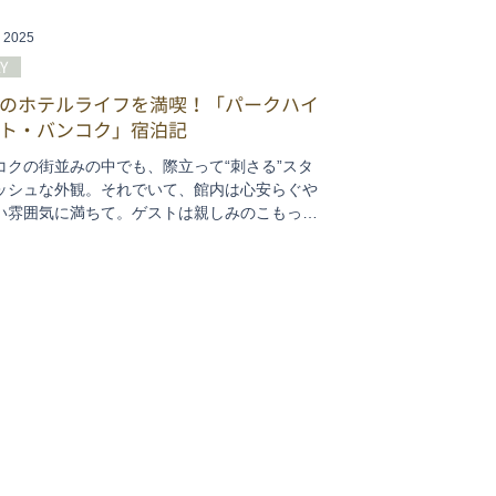
, 2025
Y
のホテルライフを満喫！「パークハイ
ト・バンコク」宿泊記
コクの街並みの中でも、際立って“刺さる”スタ
ッシュな外観。それでいて、館内は心安らぐや
い雰囲気に満ちて。ゲストは親しみのこもった
で迎えられ、食事にレジャーにリラグゼーショ
充実のホテルライフを満喫。一歩外に出るとセ
ラル・エンバシー、BTSプルンチット駅にも直
最高の贅沢に浸りながら、自由でアクティブに
が楽しめる「パークハイアット バンコク」。こ
いは、その夢のように素敵なステイ体験をご紹
ます！