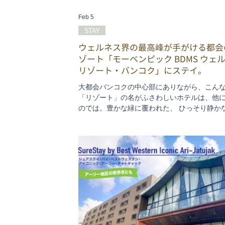
Feb 5
STAY
ウェルネス界の最高峰が手がける都
ゾート「モーベンピック BDMS ウェ
リゾート・バンコク」にステイ。
大都会バンコクの中心部にありながら、こん
「リゾート」の名がふさわしいホテルは、他
のでは。豊かな緑に覆われた、 ひっそり静か
境。そして、昔ながらの素朴なバンコクを体
る、運河に面したユニークな立地。 今回のステイ体
験は、モーベンピック・ウェルネスリゾート
最大の病院グループBDMSが手がけるだけに
と癒しのため の設備やサービスが至れり尽く
整っています。ここに泊まると元気になれそう