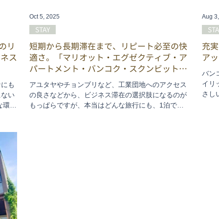
Oct 5, 2025
Aug 3
STAY
STA
会のリ
短期から長期滞在まで、リピート必至の快
充実
ルネス
適さ。「マリオット・エグゼクティブ・ア
アッ
パートメント・バンコク・スクンビット
バン
101」
イリ
なにも
アユタヤやチョンブリなど、工業団地へのアクセス
さし
にない
の良さなどから、ビジネス滞在の選択肢になるのが
笑顔
な環
もっぱらですが、本当はどんな旅行にも、1泊でも
ン、
感でき
数日〜数週の滞在でもおススメの、便利で快適なス
ント
テイ先がこちらです。 バンコクのエリート層が “暮
結。
。タイ
らす” レベルだけに、設備もサービスも極めて上
滞在
、健康
質。周辺環境も整っていて、まずホテル1階にロー
んか
せりに
ソン108、ちょっと歩けば日系の飲食店や雑貨店、
介し
!
ドラッグストアも入った駅前ビル。そして駅から
は、バンコクの最繁華エリアまで乗り換えなし…ホ
ラここ、絶対に穴場ですよね。では今後の参考に、
今回のレポートをご覧ください。