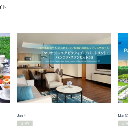
イト
Jun 4
Mar 3
STAY
STA