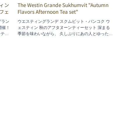
ィン
The Westin Grande Sukhumvit "Autumn
フェ
Flavors Afternoon Tea set"
ングラン
ウエスティングランデ スクムビット・バンコク ウ
開催！
ェスティン 秋のアフタヌーンティーセット 深まる
ンティ
季節を味わいながら、 久しぶりにあの人とゆった
、第
り… ウェスティンホテル7階の「ゼストバー＆テラ
ス」では、秋の限定アフタヌーンティーセットが11
月末まで用意されています。もみじ色の...