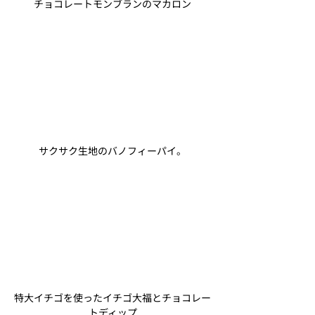
チョコレートモンブランのマカロン
サクサク生地のバノフィーパイ。
特大イチゴを使ったイチゴ大福とチョコレー
トディップ