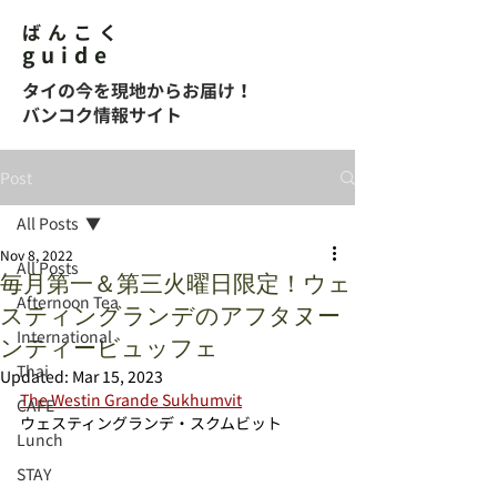
ばんこく
guide
タイの今を現地からお届け！
バンコク情報サイト
Post
All Posts
Nov 8, 2022
All Posts
毎月第一＆第三火曜日限定！ウェ
Afternoon Tea
スティングランデのアフタヌー
International
ンティービュッフェ
Thai
Updated:
Mar 15, 2023
The Westin Grande Sukhumvit
CAFE
ウェスティングランデ・スクムビット
Lunch
STAY