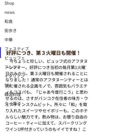
Shop
news
和食
街歩き
中華
フェスティブ
好評につき、第３火曜日も開催！
ビュッフェ
今ちょっと珍しい、ビュッフ式のアフタヌ
フレンチ
ーンティー。好評につき当初の毎月第1火曜
日のみから、第３火曜日も開催されることに
イタリアン
なりました！ 通常のアフタヌーンティーとは
SPA
別に催される企画モノで、雰囲気もバラエテ
ィもコスパも、「じゃあ今度行こう」と思わ
韓国料理
せるのは、さすがバンコク在住者の味方・ウ
タイ菓子
ェスティンスクムビット。所々に「和」を取
り入れたスイーツやセイボリーも、このホテ
ルらしい魅力です。飲み物は、お替り自由の
コーヒー・ティーに加えて、スパークリング
ワイン1杯付きっていうのもイイですね！ こ