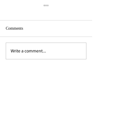
Comments
Write a comment...
インターコンチネンタ
ルンピニー公園
ル・バンコク "The
SO/バンコクの
Amazonian Tropic Noir-
フトップバー「Iris
1946" アフタヌーンティー
Iris」