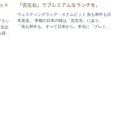
ット
「吉左右」でプレミアムなランチを。
ウェスティングランデ・スクムビット 魚も和牛も日
本直送。 本物の日本の味は「吉左右」にあり。
ングラン
「魚も和牛も、すべて日本から。本当に『プレミア
「吉左
ム』と呼べるものだけを使います」と、シェフ。確
お得な
かに「吉左右」は、日本でもなかなか味わえないよ
t1：
うな「選りすぐり」を出してくる、バンコク和...