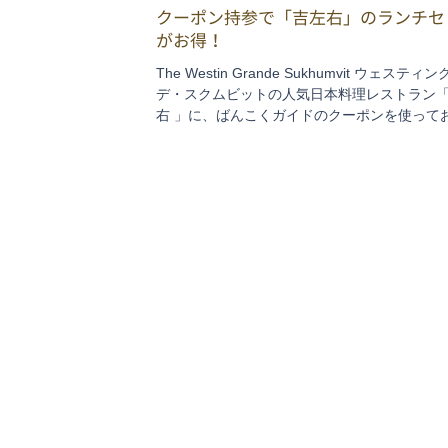
クーポン持参で「吉左右」のランチセ
がお得！
The Westin Grande Sukhumvit ウェスティ
デ・スクムビットの人気日本料理レストラン
右 」に、ばんこくガイドのクーポンを使って
スペシャルランチが登場！ セットは2種。 ◆Se
寿司の盛り合わせがメイン のセット...