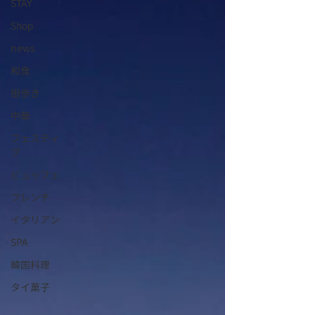
STAY
Shop
news
和食
街歩き
中華
フェスティ
ブ
ビュッフェ
フレンチ
イタリアン
SPA
韓国料理
タイ菓子