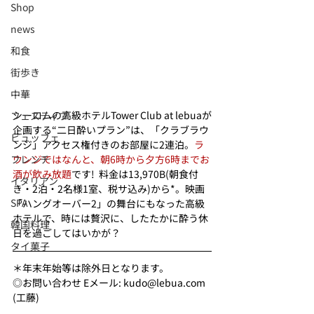
Shop
news
和食
街歩き
中華
シーロムの高級ホテルTower Club at lebuaが
フェスティブ
企画する“二日酔いプラン”は、「クラブラウ
ビュッフェ
ンジ」アクセス権付きのお部屋に2連泊。
ラ
フレンチ
ウンジではなんと、朝6時から夕方6時までお
酒が飲み放題
です!  料金は13,970B(朝食付
イタリアン
き・2泊・2名様1室、税サ込み)から*。映画
SPA
「ハングオーバー2」の舞台にもなった高級
ホテルで、時には贅沢に、したたかに酔う休
韓国料理
日を過ごしてはいかが？
タイ菓子
＊年末年始等は除外日となります。
◎お問い合わせ Eメール: kudo@lebua.com 
(工藤)