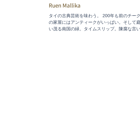
Ruen Mallika
タイの古典芸術を味わう。 200年も前のチー
の家屋にはアンティークがいっぱい。そして
い茂る南国の緑。タイムスリップ。陳腐な言
けど、「ルアンマリカ」は本当に昔むかしの
たいな雰囲気。ミシュラン推薦店にも選ばれ
リストにも昔からよく知られていますが、バ...