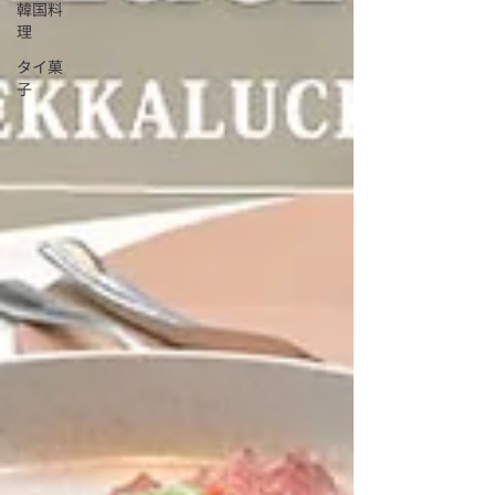
韓国料
理
タイ菓
子