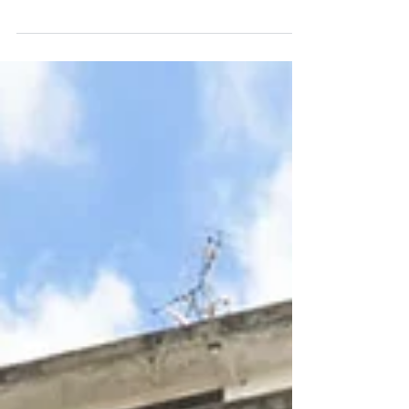
May 30
Thai
鉄人シェフの新メニュー。「Khum
Hom」で美味しいタイ料理を。
鉄人シェフ、イアン・キティチャイの創作が話題
の「カムホーム」。全土から素材を厳選し、伝統
のレシピを受け継ぎ、最高のシェフが鮮やかに紡
ぐタイ料理の物語…をコンセプトに、味にも健康
にもMAXレベルにこだわったレストランです。こ
の6月にメニューを大幅にリニューアル。多彩な新
作が揃った中、今回は特に、エキゾチックな魅力
に富む南タイにフォーカスした印象です。マレー
の食文化の影響を受けた深南部の味など、食べ慣
れない個性的なモチーフを、都会的でお洒落にア
レンジしてあるのはさすがです。知らない美味と