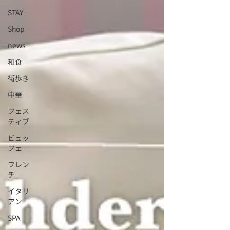
STAY
Shop
news
和食
街歩き
中華
フェス
ティブ
ビュッ
フェ
フレン
チ
イタリ
アン
SPA