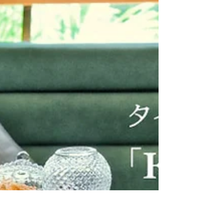
ちょっと前まで観光客でごった返していたヤワラ
ートを、ちょい避ける感じでタイの地元人やブロ
ガーたちが好んで集まるのがソンワート通り。倉
庫や小さな工場が建つ昔ながらの川沿いの風情
と、今どきの趣味人が仕掛けるこだわりのカフェ
やお店が共存するお洒落なエリアを歩いてみまし
た。