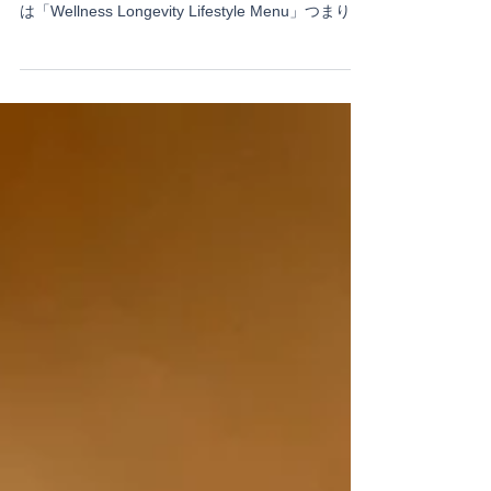
Jun 19
Thai
モクシー バンコク「Moxy Bar &
Restaurant」の新メニュー
「モクシー バンコク ラチャプラソン」のフードと
ドリンクのメニューが大胆にリニューアル。これ
は「Wellness Longevity Lifestyle Menu」つまり、
健康・長寿を目指すアナタにおいしい食の提案を
します！という、Marriott Bonvoyとタイ政府観光
庁との取り組みの一環でもあるんです。モクシー
がやるんだから当然、COOLでユニークで “映え”な
新作が出揃いましたよ！