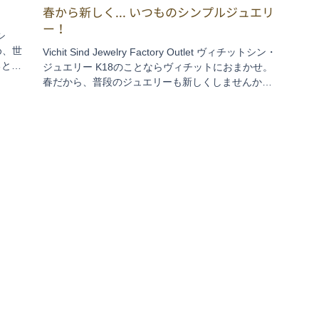
春から新しく... いつものシンプルジュエリ
ー！
トシ
め、世
Vichit Sind Jewelry Factory Outlet ヴィチットシン・
ると止
ジュエリー K18のことならヴィチットにおまかせ。
曜日カ
春だから、普段のジュエリーも新しくしませんか。
て工場
スタッドピアスやリングなどシンプルなアイテムも
豊富に揃います。...