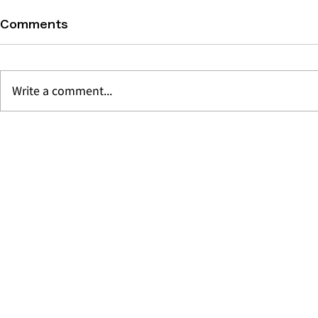
Comments
Write a comment...
中秋月餅の季節です。2026
ルンピニー公
年・バンコクのプレミアム月
ンコクの壮
餅
バー「Iris &