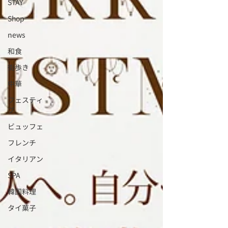
STAY
Shop
news
和食
街歩き
中華
フェスティ
ブ
ビュッフェ
フレンチ
イタリアン
SPA
韓国料理
タイ菓子