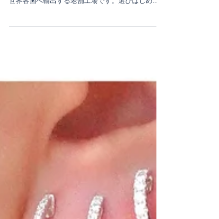
Shop
Non Stop! ジュエリー選び体験
Vichit Sind Jewelry Factory Outlet ヴィチットシ
ン・ジュエリー K18ジュエリーを日本をはじめ、
世界各国へ輸出する老舗工場です。選びはじめる
と止まらなくなるほど豊富な在庫が自慢。生まれ
曜日カラーやイニシャルなど、人気アイテムもす
べて工場価格...