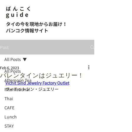
ばんこく
guide
タイの今を現地からお届け！
バンコク情報サイト
Post
All Posts
Feb 6, 2023
All Posts
バレンタインはジュエリー！
Afternoon Tea
Vichit Sind Jewelry Factory Outlet
ヴィチットシン・ジュエリー
International
Thai
CAFE
Lunch
STAY