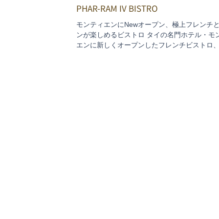
PHAR-RAM IV BISTRO
モンティエンにNewオープン、極上フレンチ
ンが楽しめるビストロ タイの名門ホテル・モ
エンに新しくオープンしたフレンチビストロ
行ってみました？ラマ4通りに面するこじんま
た店で、気軽にぶらっと寄れる雰囲気ながら
もワインも驚きのハイレベル！...