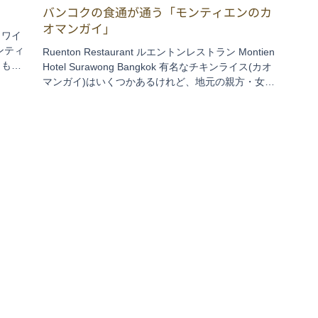
バンコクの食通が通う「モンティエンのカ
オマンガイ」
とワイ
ンティ
Ruenton Restaurant ルエントンレストラン Montien
、もう
Hotel Surawong Bangkok 有名なチキンライス(カオ
りし
マンガイ)はいくつかあるけれど、地元の親方・女将
、料理
クラス、つまり本物の食通たちが選ぶのはズバリこ
こ、モンティエンホテルの「ルエント...