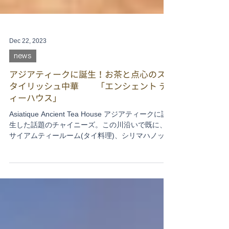
Dec 22, 2023
news
アジアティークに誕生！お茶と点心のス
タイリッシュ中華 「エンシェント テ
ィーハウス」
Asiatique Ancient Tea House アジアティークに誕
生した話題のチャイニーズ。この川沿いで既に、
サイアムティールーム(タイ料理)、シリマハノップ
(船上レストラン)、クリスタルグリルハウス(ステ
ーキ)の3軒の極上ダイニングを展開するマリオッ
トマーキス・ク...