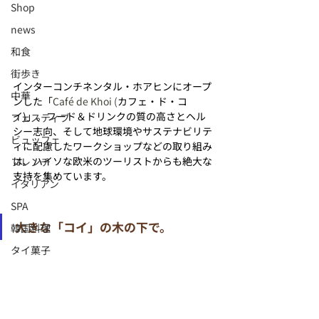
Shop
news
和食
街歩き
インターコンチネンタル・ホアヒンにオープ
中華
ンした「
Café de Khoi (
カフェ・ド・コ
イ)」。フード＆ドリンクの質の高さとヘル
フェスティブ
シー志向、そして地球環境やサステナビリテ
ビュッフェ
ィに配慮したワークショップなどの取り組み
は、ハイソな欧米のツーリストからも絶大な
フレンチ
支持を集めています。
イタリアン
SPA
大きな「コイ」の木の下で。
韓国料理
タイ菓子