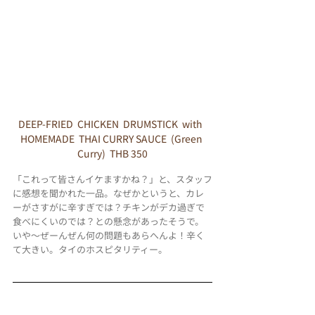
DEEP-FRIED  CHICKEN  DRUMSTICK  with  
HOMEMADE  THAI CURRY SAUCE  (Green 
Curry)  THB 350
「これって皆さんイケますかね？」と、スタッフ
に感想を聞かれた一品。なぜかというと、カレ
ーがさすがに辛すぎでは？チキンがデカ過ぎで
食べにくいのでは？との懸念があったそうで。
いや～ぜーんぜん何の問題もあらへんよ！辛く
て大きい。タイのホスピタリティー。