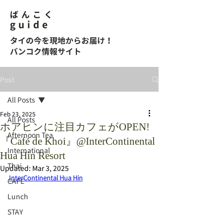
ばんこく
guide
タイの今を現地からお届け！
バンコク情報サイト
Post
All Posts
Feb 23, 2025
All Posts
ホアヒンに注目カフェがOPEN!
Afternoon Tea
『Café de Khoi』@InterContinental
International
Hua Hin Resort
Thai
Updated:
Mar 3, 2025
InterContinental Hua Hin
CAFE
Lunch
STAY