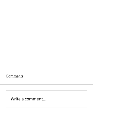
Comments
Write a comment...
ホアヒンのラグジュアリーリゾー
ト『インターコンチネンタル・ホ