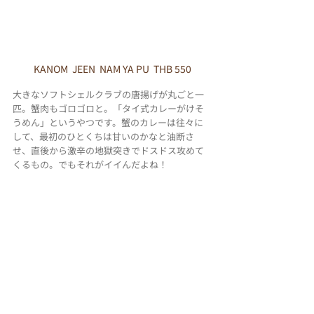
KANOM  JEEN  NAM YA PU  THB 550
大きなソフトシェルクラブの唐揚げが丸ごと一
匹。蟹肉もゴロゴロと。「タイ式カレーがけそ
うめん」というやつです。蟹のカレーは往々に
して、最初のひとくちは甘いのかなと油断さ
せ、直後から激辛の地獄突きでドスドス攻めて
くるもの。でもそれがイイんだよね！