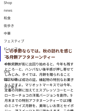
Shop
news
和食
街歩き
中華
フェスティブ
ビュッフェ
この季節ならでは。秋の訪れを感じ
フレンチ
る月餅アフタヌーンティー
イタリアン
中秋月餅が街に出回り始めると、今年も残す
ところ…と、ハンパない後半感が押し寄せて
SPA
しみじみ。タイでは、月餅を贈られること
韓国料理
は、いわば成功の証。縁起物の特別なお菓子
なんですよ。マリオットマーキスでは今年、
タイ菓子
定番の月餅に加えてエスプレッソコーヒーと
ローカーチョコの洋風バージョンを創作。9
月末までの特別アフタヌーンティーでは3種
のミニサイズ月餅を、美味しいお茶とセイボ
リー、洋スイーツと共に味わえます。この機