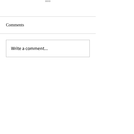
Comments
Write a comment...
インターコンチネンタ
フォーシーズン
ル・バンコク "The
クのアフタヌー
Amazonian Tropic Noir-
with Chef Miquel
1946" アフタヌーンティー