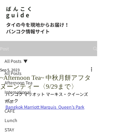
ばんこく
guide
タイの今を現地からお届け！
バンコク情報サイト
Post
All Posts
Sep 5, 2023
All Posts
~Afternoon Tea~ 中秋月餅アフタ
Afternoon Tea
ヌーンティー〈9/29まで〉
International
バンコク マリオット マーキス・クイーンズ
パーク
Thai
Bangkok Marriott Marquis  Queen’s Park
CAFE
Lunch
STAY