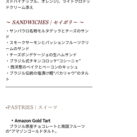
スドパイナップル、オレンジ)、ライトクロテッ
ドクリーム添え
～ SANDWICHES | セイボリー ～
・サンパウロ名物モルタデッラとチーズのサン
ド
・スモークサーモンとパッションフルーツクリ
ームのサンド
・チーズポンデケージョの生ハムサンド
・ブラジル式チキンコロッケ“コシーニャ”
 ・西洋葱のベイクとベーコンのキッシュ
・ブラジル伝統の塩漬け鱈“バカリャウ”のタル
ト 
▪︎PASTRIES | スイーツ
・﻿﻿
﻿Amazon Gold Tart 
　ブラジル原産チョコレートと南国フルーツ
の“アマゾンゴールドタルト。