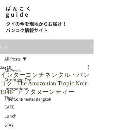
ばんこく
guide
タイの今を現地からお届け！
バンコク情報サイト
Post
All Posts
Jun 16
All Posts
インターコンチネンタル・バン
Afternoon Tea
コク "The Amazonian Tropic Noir-
International
1946" アフタヌーンティー
Thai
InterContinental Bangkok
CAFE
Lunch
STAY