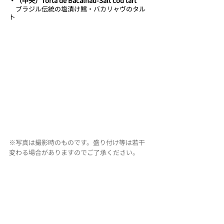
・（中央）Torta de Bacalhau-Salt cod tart 
　ブラジル伝統の塩漬け鱈・バカリャヴのタル
ト
※写真は撮影時のものです。盛り付け等は若干
変わる場合がありますのでご了承ください。