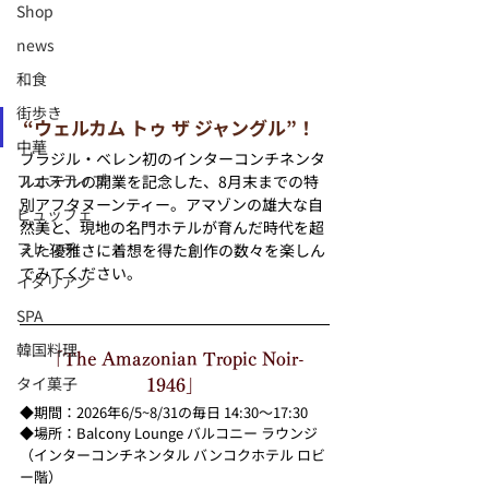
Shop
news
和食
街歩き
“ウェルカム トゥ ザ ジャングル”！
中華
ブラジル・ベレン初のインターコンチネンタ
フェスティブ
ルホテルの開業を記念した、8月末までの特
別アフタヌーンティー。アマゾンの雄大な自
ビュッフェ
然美と、現地の名門ホテルが育んだ時代を超
フレンチ
えた優雅さに着想を得た創作の数々を楽しん
でみてください。
イタリアン
SPA
韓国料理
「The Amazonian Tropic Noir-
タイ菓子
1946」
◆期間：2026年6/5~8/31の毎日 14:30～17:30 
◆場所：Balcony Lounge バルコニー ラウンジ 
（インターコンチネンタル バンコクホテル ロビ
ー階）