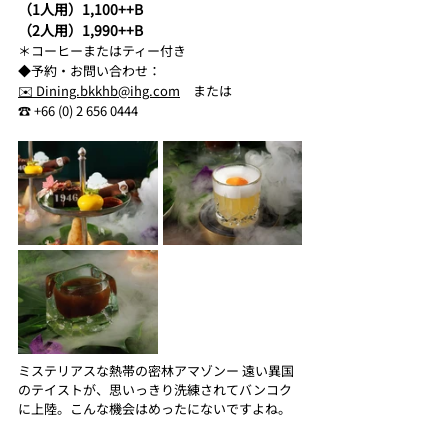
（1人用）1,100++B
（2人用）1,990++B
＊コーヒーまたはティー付き
◆
予約・
お問い合わせ：
✉️ 
Dining.bkkhb@ihg.com
　または
☎︎ +66 (0) 2 656 0444
ミステリアスな熱帯の密林アマゾンー 遠い異国
のテイストが、思いっきり洗練されてバンコク
に上陸。こんな機会はめったにないですよね。