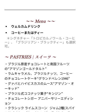
～～ Menu ～～
▪︎　ウェルカムドリンク
▪︎　コーヒーまたはティー
   ＊シグネチャー「トロピカルノワール・コーヒ
ー」、「ブラジリアン・ブラックティー」も選択
可。
～ PASTRIES | スイーツ ～
・ブラジル原産チョコレートと南国フルーツ
の“アマゾンゴールドタルト”
・ラムキャラメル、ブラジルナッツ、コーヒー
のチョコレートケーキ“グランドべレン1946”
・グァバとハイビスカスのムース“アマゾン・オ
ーキッド”
・ブラジル式ココナッツ菓子“キンジン”
・チョコレートシガー アニバーサリーエディシ
ョン
・クラシック ライムスコーン   ジャム2種(スパイ