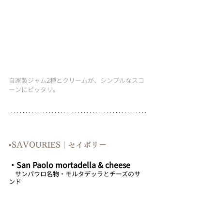
自家製ジャム2種とクリームが、シンプルなスコ
ーンにピッタリ。
▪︎SAVOURIES | セイボリー
・﻿﻿San Paolo mortadella & cheese
　サンパウロ名物・モルタデッラとチーズのサ
ンド