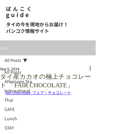
ばんこく
guide
タイの今を現地からお届け！
バンコク情報サイト
Post
All Posts
Sep 5, 2024
All Posts
タイ産カカオの極上チョコレー
Afternoon Tea
ト 「FAIR.CHOCOLATE」
International
fair.chocolate
  フェア・チョコレート
Thai
CAFE
Lunch
STAY