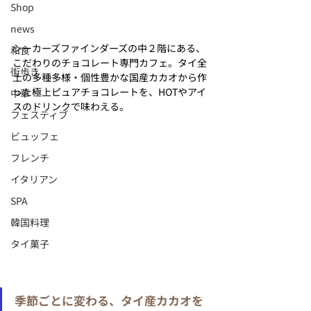
Shop
news
シーカーズファインダーズの中２階にある、
和食
こだわりのチョコレート専門カフェ。タイ全
街歩き
土の多種多様・個性豊かな国産カカオから作
った極上ピュアチョコレートを、HOTやアイ
中華
スのドリンクで味わえる。
フェスティブ
ビュッフェ
フレンチ
イタリアン
SPA
韓国料理
タイ菓子
季節ごとに変わる、タイ産カカオを