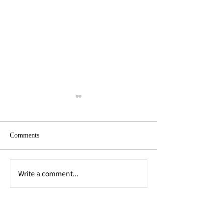
Comments
Write a comment...
老舗中華レストランが進
快適・便利「シ
化「Charlie's by Tong
ファインダーズ ラ
Peng」
ホテル」