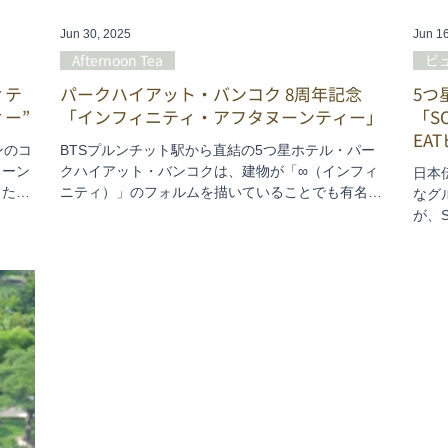
Jun 30, 2025
Jun 1
Afternoon Tea
ビ
ィテ
パークハイアット・バンコク 8周年記念
5つ
ー”
「インフィニティ・アフタヌーンティー」
「SO
EA
ンのコ
BTSプルンチット駅から直結の5つ星ホテル・パー
ヌーン
クハイアット・バンコクは、建物が「∞（インフィ
日本
した、
ニティ）」のフォルムを描いていることでも有名。
なグ
ンス地
そのホテルが今年「8」周年を記念した、スペシャ
が、S
は、食
ルなアフタヌーンティーをご紹介します。
ェ。
ブリオ
et
、感動
ーは
統菓子
剣な
て、粋
抹茶
ヌーン
て、
の料金
ンのプ
自分
りに