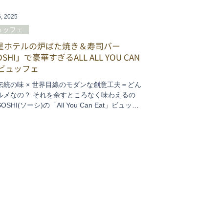
6, 2025
ュッフェ
星ホテルの炉ばた焼き＆寿司バー
SHI」で豪華すぎるALL ALL YOU CAN
Tビュッフェ
伝統の味 × 世界目線のモダンな創意工夫＝どん
ルメなの？ それを余すところなく味わえるの
OSHI(ソーシ)の「All You Can Eat」ビュッフ
いくら、トロ、フォアグラ、オイスター、和牛
c..極上の食材を惜しげもなく使い、多彩なメニュ
1品1品のクオリティも非常に高く、板さんの真
こだわりがわかります。〆のラーメンや最後の
アイスまでぜ～んぶ美味しい「食べ放題」っ
なかなかないと思う！