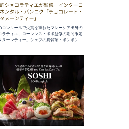
的ショコラティエが監修。インターコ
ネンタル・バンコク「チョコレート・
タヌーンティー」
のコンクールで受賞を重ねたマレーシア出身の
コラティエ、ローレンス・ボボ監修の期間限定
タヌーンティー。シェフの真骨頂・ボンボンや
の効いた大人のデザートなどで、心とろかす魅
世界へとあなたを誘います。スイーツに合う美
イボリーも取り揃えました。チョコレートの魔
身をゆだね、ゆったりと優雅な午後をお過ごし
さい。