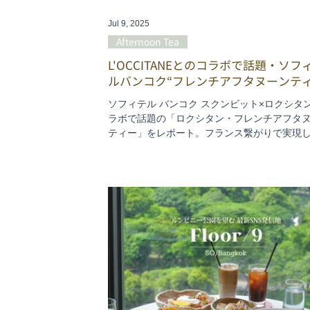
Jul 9, 2025
Afternoon Tea
L'OCCITANEとのコラボで話題・ソフ
ルバンコク“フレンチアフタヌーンティ
ソフィテル バンコク スクンビット×ロクシタ
ラボで話題の「ロクシタン・フレンチアフタ
ティー」をレポート。フランス繋がりで実現
ソフィテルならではの企画。南仏・プロヴァ
方のライフスタイルに着想を得たこのセット
通好みでナチュラル志向。スコーンじゃなく
ッシュだったり(「ちょっと一口食べみて」と
を誰かに伝えたくなるおいしさ）、素朴な伝
の甘さにしみじみしたりとか、意外性もあっ
なフレンチのエスプリが効いてます。アフタ
ティーの相場が高騰する今のバンコクで、こ
はかなりリーズナブルだし、帰りにロクシタ
チお土産をくれるのも嬉しいおまけ。近ごろ “
へのご褒美” がお預け気味だった方も、久しぶ
楽しみませんか？