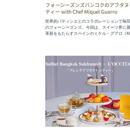
フォーシーズンズバンコクのアフタヌ
ティー with Chef Miquel Guarro
世界的パティシエとのコラボレーションで毎
のフォーシーズンズ。今回は、スイーツ界に
革新をもたらすスペインのミケル・グアロ（Miq
Guarro)氏が、同ホテル製菓エグゼクティブ、
ドレア・ボナッフィーニ（Andrea Bonaffini
協演。4月30日までの期間限定セットです。ま
た今度も感動的ですよ！