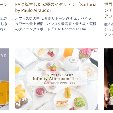
ーン
EAに誕生した究極のイタリアン「Sartoria
世界
by Paulo Airaudo」
ンチ
アフ
回話題
オフィス街の中心地 南サトーン通り エンパイヤ―
麗しき
タワーの最上層部。バンコク最高層・最大級・究極
数々
uel
のダイニングスポット「"EA" Rooftop at The
ショ
アン
Empire」の59階にオープンした究極のイタリアン
アフ
）氏と
「Sartoria by Paulo Airaudo」。自身ブランドのレ
洋酒
たま
ストランを各国に展開する世界的シェフ・Paulo
惑の
Airaudoが展開する東南アジアでは現在唯一のレス
食セ
トラン。イタリア語で「仕立て屋」を意味する「サ
法に
ルトリア」。お客さんそれぞれにピッタリ似合う、
くだ
上質で美しいものを、心を込めて手作りする仕立て
屋の仕事は、この店の精神と同じなのです。ここで
はサトリアの魅力がたっぷり味わえる８コースメニ
ュー「L’OPERA COMPLETA」をご紹介。