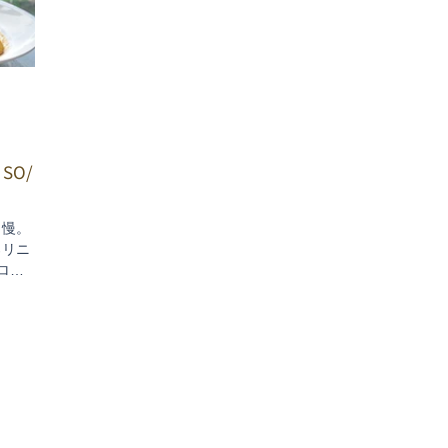
SO/
自慢。
ろリニ
ロア
園を眺
合わせ
ーには
ウンジ