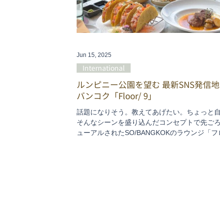
Jun 15, 2025
International
ルンピニー公園を望む 最新SNS発信地 
バンコク「Floor/ 9」
話題になりそう。教えてあげたい。ちょっと
そんなシーンを盛り込んだコンセプトで先ご
ューアルされたSO/BANGKOKのラウンジ「フ
ナイン」。豊かな緑が生い茂るルンピニー公
めながら、ゆったり過ごせる穴場です。待ち
やアフタヌーンティー、そしてフードメニュ
ステーキまで揃っていて、食事にも使えるラ
です。