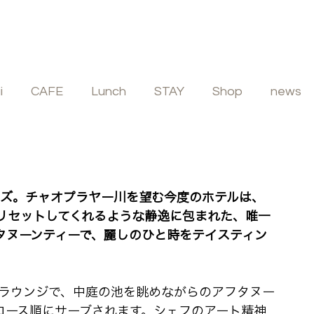
i
CAFE
Lunch
STAY
Shop
news
ビュッフェ
フレンチ
イタリアン
SPA
リセットしてくれるような静逸に包まれた、唯一
タヌーンティーで、麗しのひと時をテイスティン
コース順にサーブされます。シェフのアート精神