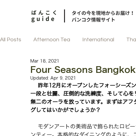
ばんこく
タイの今を現地からお届け！
guide
バンコク情報サイト
All Posts
Afternoon Tea
International
Tha
Mar 18, 2021
和食
街歩き
中華
フェスティブ
Four Seasons Bangkok
Updated:
Apr 9, 2021
 　昨年12月にオープンしたフォーシーズンズ。チャオプラヤー川を望む今度のホテルは、
韓国料理
タイ菓子
一段と壮麗、圧倒的な洗練度、そして心を
無二のオーラを放っています。まずはアフ
グしてはいかがでしょうか？
 　モダンアートの美術品で飾られたロビーラウンジで、中庭の池を眺めながらのアフタヌー
ンティー。本格的なダイニングのように、