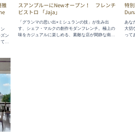
優雅
スアンプルーにNewオープン！ フレンチ
特別
me
ビストロ 「Jaja」
Dun
「グランマの思い出×ミシュランの技」が生み出
あな
す、シェフ・マルクの創作モダンフレンチ。極上の
大切
レン
味をカジュアルに楽しめる、素敵な店が閑静な南サ
って
ーズン
トーン、スアンプルー通りに誕生！同じテーブルで
ナン
して、
料理をシェアできるスタイルも◎。ここではシェフ
1つ星
です。
のオススメメニュをーご紹介！
Saut