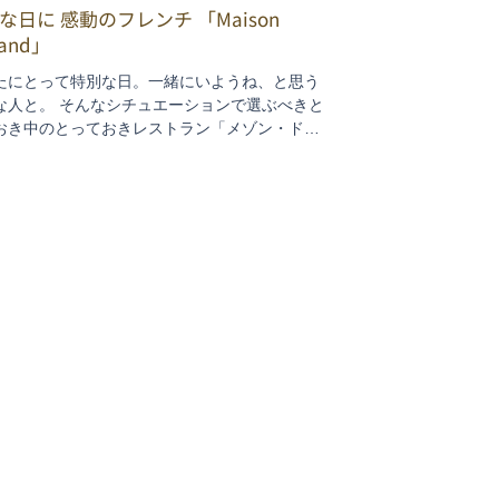
な日に 感動のフレンチ 「Maison
and」
たにとって特別な日。一緒にいようね、と思う
な人と。 そんなシチュエーションで選ぶべきと
おき中のとっておきレストラン「メゾン・ドゥ
」。 昨年オープンして、早くも今年ミシュラン
を獲得。オーナーシェフ Arnaud Dunand
hier 氏は、...