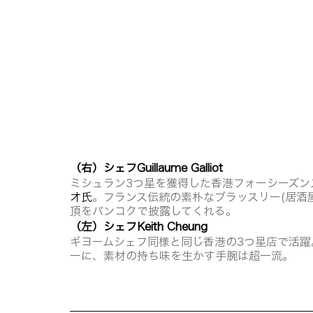
（右）シェフGuillaume Galliot
ミシュラン3つ星を獲得した香港フォーシーズン
オ氏
。フランス伝統の素朴なブラッスリー(居酒
頂をバンコクで披露してくれる。
（左）シェフKeith Cheung
ギヨームシェフ同様と同じ香港の3つ星店で活
ーに、素材の持ち味を生かす手腕は超一流。