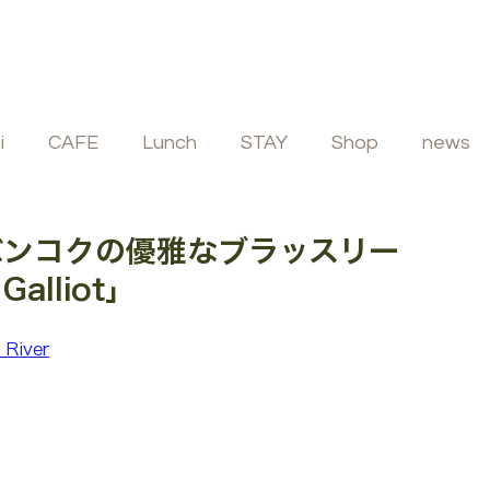
i
CAFE
Lunch
STAY
Shop
news
ビュッフェ
フレンチ
イタリアン
SPA
バンコクの優雅なブラッスリー
Galliot」
 River