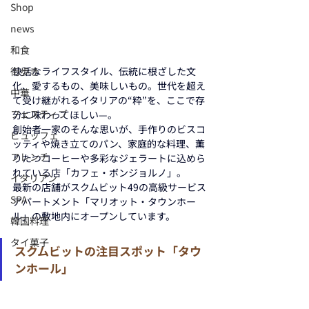
Shop
news
和食
街歩き
快活なライフスタイル、伝統に根ざした文
化、愛するもの、美味しいもの。世代を超え
中華
て受け継がれるイタリアの“粋”を、ここで存
フェスティブ
分に味わってほしい—。
創始者一家のそんな思いが、手作りのビスコ
ビュッフェ
ッティや焼き立てのパン、家庭的な料理、薫
フレンチ
りたつコーヒーや多彩なジェラートに込めら
れている店「カフェ・ボンジョルノ」。
イタリアン
最新の店舗がスクムビット49の高級サービス
SPA
アパートメント「マリオット・タウンホー
ル」の敷地内にオープンしています。
韓国料理
タイ菓子
スクムビットの注目スポット「タウ
ンホール」