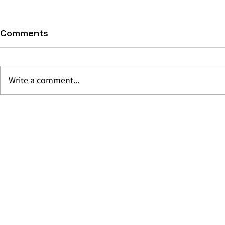
Comments
Write a comment...
毎月最初の土曜日は創作モダ
モクシー バ
ンタイのブランチ「𝐓𝐡𝐚𝐢
Bar & Re
𝐁𝐫𝐮𝐧𝐜𝐡𝐝𝐞𝐫𝐟𝐮𝐥 𝐖𝐞𝐞𝐤𝐞𝐧𝐝」@マ
メニュー
ディパイディ バンコク