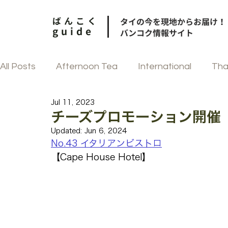
ばんこく
タイの今を現地からお届け！
guide
バンコク情報サイト
All Posts
Afternoon Tea
International
Tha
Jul 11, 2023
和食
街歩き
中華
フェスティブ
チーズプロモーション開催〈2
Updated:
Jun 6, 2024
No.43 イタリアンビストロ
韓国料理
タイ菓子
【Cape House Hotel】