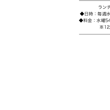
ラン
◆日時：毎週水&
◆料金：水曜540B
※1