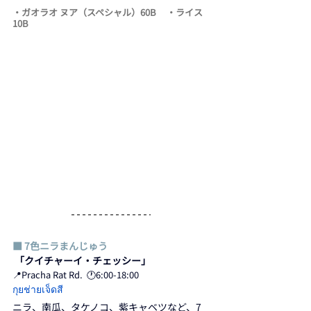
・ガオラオ ヌア（スペシャル）60B     ・ライス 
10B
■ 7色ニラまんじゅう
 「クイチャーイ・チェッシー」
📍Pracha Rat Rd.  🕐6:00-18:00
กุยช่ายเจ็ดสี
ニラ、南瓜、タケノコ、紫キャベツなど、7