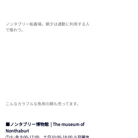
ノンタブリー船着場。朝夕は通勤に利用する人
で賑わう。
こんなカラフルな魚用の餌も売ってます。
■ノンタブリー博物館  | The museum of 
Nonthaburi
🕐火-金 9:00-17:00、土日10:00-18:00 ※月曜休