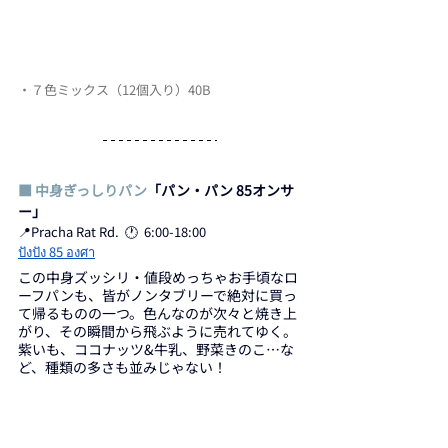
・７色ミックス（12個入り）40B
■ 中身ぎっしりパン
「パン・パン 85オンサ
ー」
📍Pracha Rat Rd.  🕐  6:00-18:00
ปังปัง 85 องศา
この中身ズッシリ・値段めっちゃお手頃なロ
ーフパンも、皆がノンタブリーで絶対に買っ
て帰るものの一つ。色んなのが次々と焼き上
がり、その瞬間から飛ぶように売れてゆく。
紫いも、ココナッツ&牛乳、野菜きのこ…な
ど、種類の多さも並みじゃない！