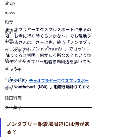
Shop
news
和食
チャオプラヤーエクスプレスボートに乗るの
街歩き
は、お寺に行く時くらいかな～。でも現地タ
中華
イの皆さんは、さらに先、終点「ノンタブリ
ー（ターナムノン ท่าน้ำนนท์）」でゴッソリ
フェスティブ
降りてると判明。何がある所なの？というわ
ビュッフェ
けで、ノンタブリー船着き場周辺を歩いてみ
ました。
フレンチ
イタリアン
〈アクセス〉
チャオプラヤーエクスプレスボー
ト
「Nonthaburi（N30）」船着き場降りてすぐ
SPA
韓国料理
タイ菓子
ノンタブリー船着場周辺には何があ
る？