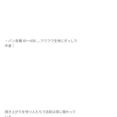
・パン各種 40〜45B …フワフワ生地にぎっしり
中身！
焼き上がりを待つ人たちで店前は常に賑わって
いる。