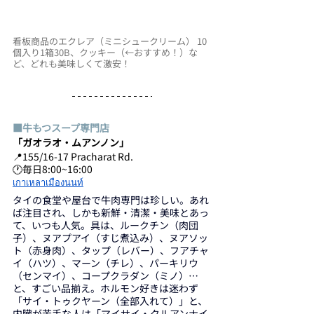
看板商品のエクレア（ミニシュークリーム） 10
個入り1箱30B、クッキー（←おすすめ！）な
ど、どれも美味しくて激安！
■牛もつスープ専門店
「ガオラオ・ムアンノン」
📍155/16-17 Pracharat Rd. 
🕐毎日8:00~16:00
เกาเหลาเมืองนนท์
タイの食堂や屋台で牛肉専門は珍しい。あれ
ば注目され、しかも新鮮・清潔・美味とあっ
て、いつも人気。具は、ルークチン（肉団
子）、ヌアプアイ（すじ煮込み）、ヌアソッ
ト（赤身肉）、タップ（レバー）、フアチャ
イ（ハツ）、マーン（チレ）、パーキリウ
（センマイ）、コープクラダン（ミノ）…
と、すごい品揃え。ホルモン好きは迷わず
「サイ・トゥクヤーン（全部入れて）」と、
内臓が苦手な人は「マイサイ・クルアンナイ