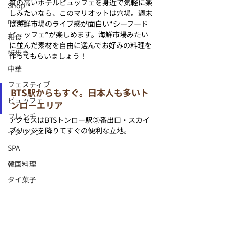
質の高いホテルビュッフェを身近で気軽に楽
Shop
しみたいなら、このマリオットは穴場。週末
news
は海鮮市場のライブ感が面白い“シーフード
ビュッフェ”が楽しめます。海鮮市場みたい
和食
に並んだ素材を自由に選んでお好みの料理を
街歩き
作ってもらいましょう！
中華
フェスティブ
BTS駅からもすぐ。日本人も多いト
ビュッフェ
ンローエリア
フレンチ
アクセスはBTSトンロー駅③番出口・スカイ
ブリッジを降りてすぐの便利な立地。
イタリアン
SPA
韓国料理
タイ菓子