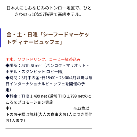
日本人にもおなじみのトンロー地区で、ひと
きわのっぽな57階建て高級ホテル。
金・土・日曜「シーフードマーケッ
トデ ィナービュッフェ」
＊水、ソフトドリンク、コーヒー紅茶込み
◆場所：57th Street（
バンコク・マリオット・
ホテル・スクンビット
 ロビー階）
◆時間：3月中の金~日18:00～23:00(4月以降は毎
日インターナショナルビュッフェを開催の予
定） 
◆料金：THB 
1,499 net (通常 THB 1,799 netのと
ころをプロモーション実施
中）　　　　　　　　　　　　　　　※12歳以
下のお子様は無料(大人の食事客お1人につき同伴
お1人まで）