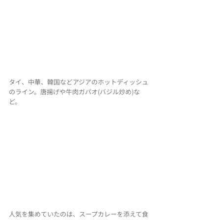
タイ、中華、韓国などアジアのホットディッシュ
のライン。唐揚げや牛肉ガパオ(バジル炒め)な
ど。
人気を集めていたのは、スープカレーを添えて食