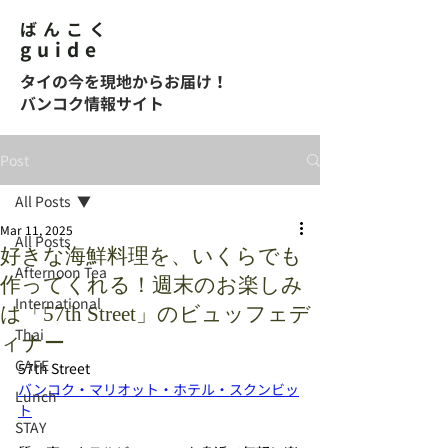
ばんこく
guide
タイの今を現地からお届け！
バンコク情報サイト
Post
All Posts
Mar 11, 2025
All Posts
好きな海鮮料理を、いくらでも
Afternoon Tea
作ってくれる！週末のお楽しみ
International
は「57th Street」のビュッフェデ
Thai
ィナー
CAFE
57th Street
バンコク・マリオット・ホテル・スクンビッ
Lunch
ト
STAY