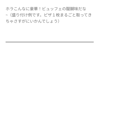
ホラこんなに豪華！
ビュッフェの醍醐味だな
~（盛り付け例です。ピザ１枚まるごと取ってき
ちゃさすがにいかんでしょう）