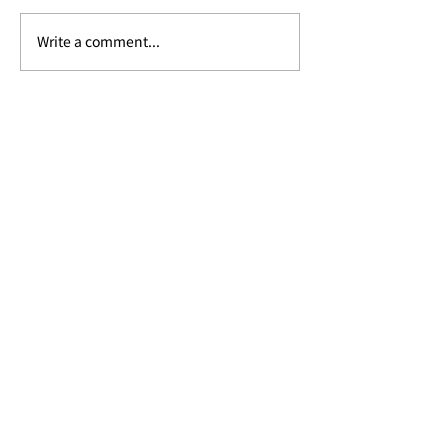
Write a comment...
バンコクのおしゃれエリ
チェンライ最大
ア「ソンワート通り」
「チュイフォン
へ。
プランテーショ