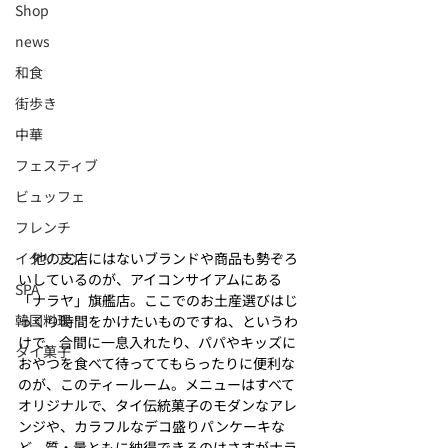
Shop
news
和食
街歩き
中華
フェスティブ
ビュッフェ
フレンチ
イタリアン
　他の支店にはないブランドや商品も勢ぞろ
いしているのが、アイコンサイアムにある
SPA
「ナラヤ」旗艦店。ここでのお土産選びはじ
韓国料理
っくり時間をかけたいものですね、というわ
けで、合間に一息入れたり、パパやキッズに
タイ菓子
おやつを食べて待っててもらったりに便利な
のが、このティールーム。メニューはすべて
オリジナルで、タイ伝統菓子のモダンなアレ
ンジや、カラフルなデコ盛りパンケーキな
ど、質・量ともに納得できるのはさすがナラ