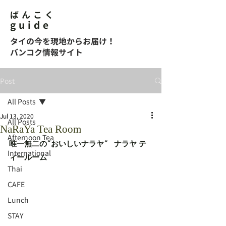
ばんこく
guide
タイの今を現地からお届け！
バンコク情報サイト
Post
All Posts
Jul 13, 2020
All Posts
NaRaYa Tea Room
Afternoon Tea
唯一無二の”おいしいナラヤ”   ナラヤ テ
International
ィールーム
Thai
CAFE
Lunch
STAY