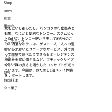
Shop
news
和食
街歩き
駅も近いし都心だし。バンコクの行動拠点と
して、なにかと便利なトンロー。スクムビッ
中華
トSoi 57、トンロー駅から歩いて約5分のこ
フェスティブ
のお洒落なホテルは、ゲスト一人一人への温
ビュッフェ
かい心づかいとユニークなサービス、外で買
って部屋で食べたりできるセミ・レジデンス
フレンチ
機能を全室に備えるなど、ブティックサイズ
イタリアン
ならではの良さを活かしたコンセプトが光っ
ています。今回は、おためし1泊ステイ体験
SPA
をレポートします。
韓国料理
タイ菓子