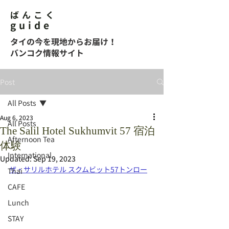
ばんこく
guide
タイの今を現地からお届け！
バンコク情報サイト
Post
All Posts
Aug 6, 2023
All Posts
The Salil Hotel Sukhumvit 57 宿泊
Afternoon Tea
体験
International
Updated:
Sep 19, 2023
ザ・サリルホテル スクムビット57トンロー
Thai
CAFE
Lunch
STAY